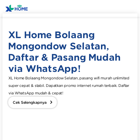
XL Home Bolaang
Mongondow Selatan,
Daftar & Pasang Mudah
via WhatsApp!
XL Home Bolaang Mongondow Selatan, pasang wifi murah unlimited
super cepat & stabil. Dapatkan promo internet rumah terbaik. Daftar
via WhatsApp mudah & cepat!
Cek Selengkapnya